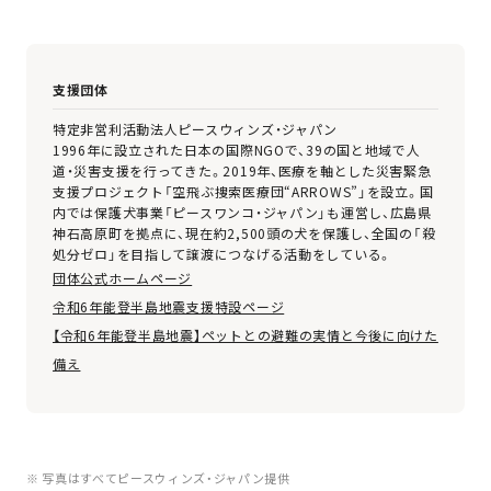
支援団体
特定非営利活動法人ピースウィンズ・ジャパン
1996年に設立された日本の国際NGOで、39の国と地域で人
道・災害支援を行ってきた。2019年、医療を軸とした災害緊急
支援プロジェクト「空飛ぶ捜索医療団“ARROWS”」を設立。国
内では保護犬事業「ピースワンコ・ジャパン」も運営し、広島県
神石高原町を拠点に、現在約2,500頭の犬を保護し、全国の「殺
処分ゼロ」を目指して譲渡につなげる活動をしている。
団体公式ホームページ
令和6年能登半島地震支援特設ページ
【令和6年能登半島地震】ペットとの避難の実情と今後に向けた
備え
※ 写真はすべてピースウィンズ・ジャパン提供