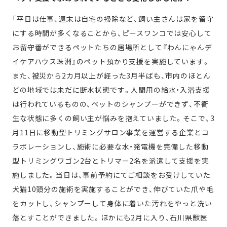
「平日は仕事、週末は自宅の掃除など、飼い主さんは家を留守
にする時間が多くなることから、ピースワンコでは安心して
お留守番ができるペットたちの居場所として『わんにゃんデ
イケアハウス珠洲』のペット預かり支援を実施しています。
また、被災から2カ月以上が経った3月半ばも、市内のほとん
どの地域では未だに断水状態です。人間用の給水・入浴支援
は行われているものの、ペットのシャンプーができず、不衛
生な状態に多くの飼い主が悩みを抱えていました。そこで、3
月11日に移動型トリミングサロン事業を運営する企業とコ
ラボレーションし、施術に必要な水・発電機を完備した移動
型トリミングワゴン2台とトリマー2名を派遣して支援を実
施しました。当日は、事前予約にてご相談をお受けしていた
犬猫10頭分の施術を実施することができ、伸びていた爪や毛
をカットし、シャンプーして身体に着いた汚れをやっと洗い
落とすことができました。ほかにも2月に入り、石川県獣医