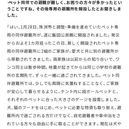
―― ペット同伴での避難が難しく、お困りの方々が多かったとい
うことですね。その後専用の避難所を開設したとお聞きしま
した。
「はい、1月28日、珠洲市と調整・準備を進めていたペット専
用の同伴避難所が、遂に飯田公民館に開設されました。発災
からおよそ1カ月経ったこの日、新しく開設されたペット専
用の同伴避難所に2組のご家族が、愛犬と共に別の避難所か
ら移動されてきました。両家族は以前からの知り合いで、ワ
ンコ同士は散歩仲間。地震が起きてからは同じ小学校の避難
所の玄関先で、ずっと一緒に過ごされてきました。ペット同
伴避難所では、少しでも周囲に気兼ねすることなく、ご家族
が安心して暮らせるように、テント内に段ボールベッドと、
それぞれのペットに合った大きさのゲージを設置しました。
犬、猫のフードをはじめ、ペットに必要な物資も取り揃え、避
難所内で過ごされる方だけでなく、自宅避難者や車中泊をさ
れている方々も自由に手に取ることができます。現在は犬や